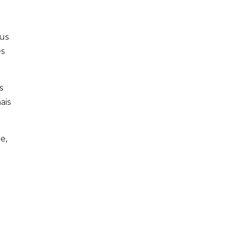
lus
es
s
ais
e,