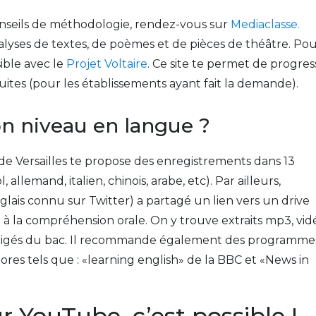
onseils de méthodologie, rendez-vous sur
Mediaclasse.
lyses de textes, de poèmes et de pièces de théâtre. Po
ible avec le
Projet Voltaire
. Ce site te permet de progres
uites (pour les établissements ayant fait la demande).
on niveau en langue ?
de Versailles te propose des enregistrements dans 13
 allemand, italien, chinois, arabe, etc). Par ailleurs,
glais connu sur Twitter) a partagé un lien vers un drive
 à la compréhension orale. On y trouve extraits mp3, vid
orrigés du bac. Il recommande également des programme
nores tels que : «learning english» de la BBC et «News in
r YouTube, c’est possible !