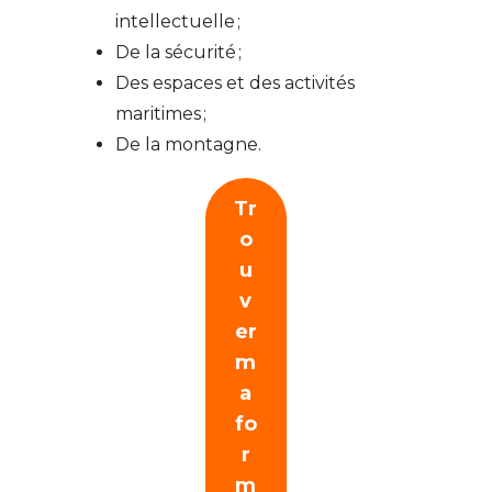
intellectuelle ;
De la sécurité ;
Des espaces et des activités
maritimes ;
De la montagne.
Tr
o
u
v
er
m
a
fo
r
m