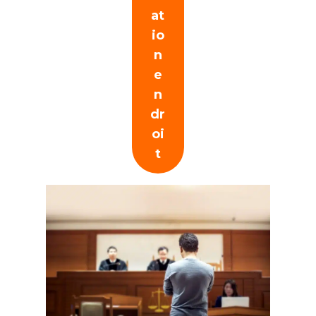
at
io
n
e
n
dr
oi
t