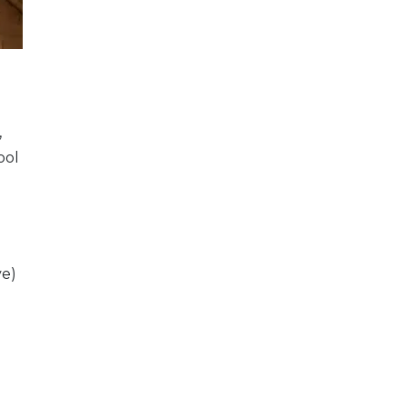
,
ool
ve)