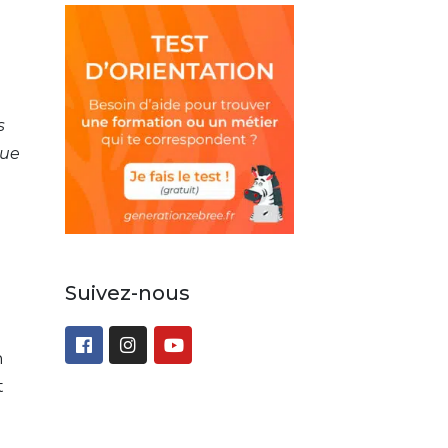
s
que
Suivez-nous
n
t