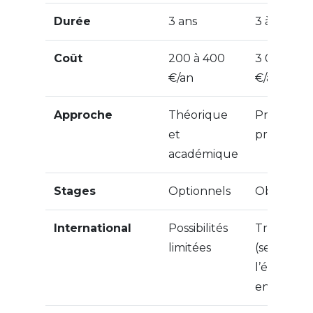
Durée
3 ans
3 à 4 ans
Coût
200 à 400
3 000 à 1
€/an
€/an
Approche
Théorique
Pratique e
et
profession
académique
Stages
Optionnels
Obligatoir
International
Possibilités
Très prés
limitées
(semestre
l’étranger
en anglais