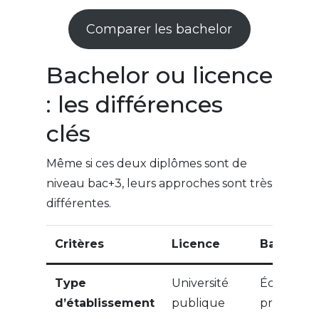
Comparer les bachelor
Bachelor ou licence
: les différences
clés
Même si ces deux diplômes sont de
niveau bac+3, leurs approches sont très
différentes.
Critères
Licence
Bachelor
Type
Université
École (so
d’établissement
publique
privée)