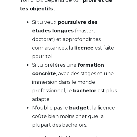
Ton choix dépend de ton
profil et de
tes objectifs
:
Si tu veux
poursuivre des
études longues
(master,
doctorat) et approfondir tes
connaissances, la
licence
est faite
pour toi.
Si tu préfères une
formation
concrète
, avec des stages et une
immersion dans le monde
professionnel, le
bachelor
est plus
adapté.
N’oublie pas le
budget
: la licence
coûte bien moins cher que la
plupart des bachelors.